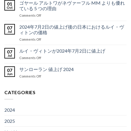
年
ゴヤール アルトワがネヴァーフル MM よりも優れ
01
の
Oct
ている 5 つの理由
ネ
on
Comments Off
バ
ゴ
ー
ヤ
2024年7月2日の値上げ後の日本におけるルイ・ヴ
フ
07
ー
ル
Jul
ィトンの価格
ル
MM
on
Comments Off
ア
に
2024
ル
代
年
ルイ・ヴィトンが2024年7月2日に値上げ
ト
07
わ
7
ワ
Jul
る
on
Comments Off
月
が
ベ
ル
2
ネ
ス
イ・
サンローラン 値上げ 2024
日
07
ヴ
ト
ヴ
Jun
の
ァ
10
on
Comments Off
ィ
値
ー
の
サ
ト
上
フ
代
ン
ン
げ
ル
替
ロ
CATEGORIES
が
後
MM
品
ー
2024
の
よ
ラ
年
日
り
ン
7
本
2024
も
値
月
に
優
上
2
お
れ
2025
げ
日
け
て
2024
に
る
い