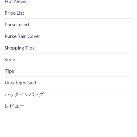
Hot News
値
ル
る
上
イ・
5
げ
Price List
ヴ
つ
ィ
の
ト
Purse Insert
理
ン
由
の
Purse Rain Cover
価
格
Shopping Tips
Style
Tips
Uncategorized
バッグインバッグ
レビュー