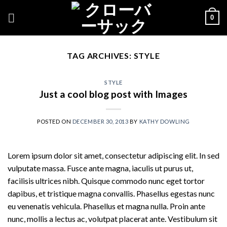
Skip
0
to
content
TAG ARCHIVES:
STYLE
STYLE
Just a cool blog post with Images
POSTED ON
DECEMBER 30, 2013
BY
KATHY DOWLING
Lorem ipsum dolor sit amet, consectetur adipiscing elit. In sed
vulputate massa. Fusce ante magna, iaculis ut purus ut,
facilisis ultrices nibh. Quisque commodo nunc eget tortor
dapibus, et tristique magna convallis. Phasellus egestas nunc
eu venenatis vehicula. Phasellus et magna nulla. Proin ante
nunc, mollis a lectus ac, volutpat placerat ante. Vestibulum sit