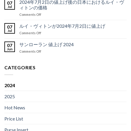
ヤ
2024年7月2日の値上げ後の日本におけるルイ・ヴ
フ
07
ー
ル
Jul
ィトンの価格
ル
MM
on
Comments Off
ア
に
2024
ル
代
年
ルイ・ヴィトンが2024年7月2日に値上げ
ト
07
わ
7
ワ
Jul
る
on
Comments Off
月
が
ベ
ル
2
ネ
ス
イ・
サンローラン 値上げ 2024
日
07
ヴ
ト
ヴ
Jun
の
ァ
10
on
Comments Off
ィ
値
ー
の
サ
ト
上
フ
代
ン
ン
げ
ル
替
ロ
CATEGORIES
が
後
MM
品
ー
2024
の
よ
ラ
年
日
り
ン
7
本
2024
も
値
月
に
優
上
2
お
れ
2025
げ
日
け
て
2024
に
る
い
Hot News
値
ル
る
上
イ・
5
げ
Price List
ヴ
つ
ィ
の
ト
Purse Insert
理