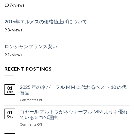
10.7k views
2016年エルメスの価格値上げについて
9.3k views
ロンシャンフランス安い
9.1k views
RECENT POSTINGS
2025 年のネバーフル MM に代わるベスト 10 の代
01
Oct
替品
on
Comments Off
2025
年
ゴヤール アルトワがネヴァーフル MM よりも優れ
01
の
Oct
ている 5 つの理由
ネ
on
Comments Off
バ
ゴ
ー