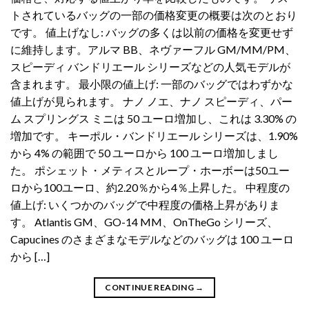
トされているバッグの一部の価格変更の概要は次のとおり
です。 値上げなし: バッグの多くは以前の価格を変更せず
に維持します。アルマ BB、ネヴァーフル GM/MM/PM、
スピーディ バンドリエール シリーズなどの人気モデルが
含まれます。 最小限の値上げ: 一部のバッグではわずかな
値上げが見られます。 ナノ ノエ、ナノ スピーディ、パー
ム スプリングス ミニは 50 ユーロ増加し、これは 3.30% の
増加です。 キーポル・バンドリエール シリーズは、1.90%
から 4% の範囲で 50 ユーロから 100 ユーロ増加しまし
た。 ポシェット・メティスとループ・ホーボーは50ユー
ロから100ユーロ、約2.20％から4％上昇した。 中程度の
値上げ: いくつかのバッグで中程度の価格上昇がありま
す。 Atlantis GM、GO-14 MM、OnTheGo シリーズ、
Capucines のさまざまなモデルなどのバッグは 100 ユーロ
から […]
CONTINUE READING
→