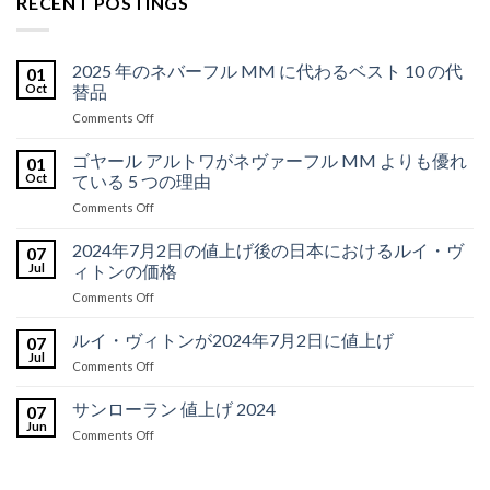
RECENT POSTINGS
2025 年のネバーフル MM に代わるベスト 10 の代
01
Oct
替品
on
Comments Off
2025
年
ゴヤール アルトワがネヴァーフル MM よりも優れ
01
の
Oct
ている 5 つの理由
ネ
on
Comments Off
バ
ゴ
ー
ヤ
2024年7月2日の値上げ後の日本におけるルイ・ヴ
フ
07
ー
ル
Jul
ィトンの価格
ル
MM
on
Comments Off
ア
に
2024
ル
代
年
ルイ・ヴィトンが2024年7月2日に値上げ
ト
07
わ
7
ワ
Jul
る
on
Comments Off
月
が
ベ
ル
2
ネ
ス
イ・
サンローラン 値上げ 2024
日
07
ヴ
ト
ヴ
Jun
の
ァ
10
on
Comments Off
ィ
値
ー
の
サ
ト
上
フ
代
ン
ン
げ
ル
替
ロ