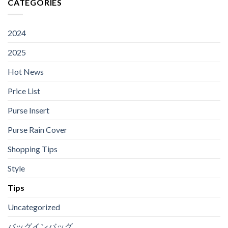
CATEGORIES
が
後
MM
品
ー
2024
の
よ
ラ
年
日
り
ン
7
本
2024
も
値
月
に
優
上
2
お
れ
2025
げ
日
け
て
2024
に
る
い
Hot News
値
ル
る
上
イ・
5
げ
Price List
ヴ
つ
ィ
の
ト
Purse Insert
理
ン
由
の
Purse Rain Cover
価
格
Shopping Tips
Style
Tips
Uncategorized
バッグインバッグ