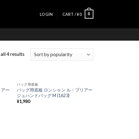
0
LOGIN
CART /
¥
0
ll 4 results
バッグ用底板
 to
Add to
リアー
バッグ用底板 ロンシャン ル・プリアー
list
Wishlist
ジュハンドバッグ M (1623)
¥
1,980