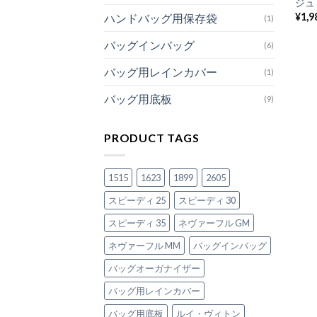
ジュ・
¥
1,9
ハンドバッグ用保存袋
(1)
バッグインバッグ
(6)
バッグ用レインカバー
(1)
バッグ用底板
(9)
PRODUCT TAGS
1515
1623
1899
2605
スピーディ 25
スピーディ 30
スピーディ 35
ネヴァーフル GM
ネヴァーフル MM
バッグインバッグ
バッグオーガナイザー
バッグ用レインカバー
バッグ用底板
ルイ・ヴィトン