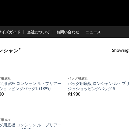
サイズガイド
当社について
お問い合わせ
ニュース
Showing a
ロンシャン”
グ用底板
バッグ用底板
Add to
Add
グ用底板 ロンシャン ル・プリアー
バッグ用底板 ロンシャン ル・プ
Wishlist
Wish
ョッピングバッグ L (1899)
ジュショッピングバッグ S
80
¥
1,980
グ用底板
Add to
グ用底板 ロンシャン ル・プリアー
Wishlist