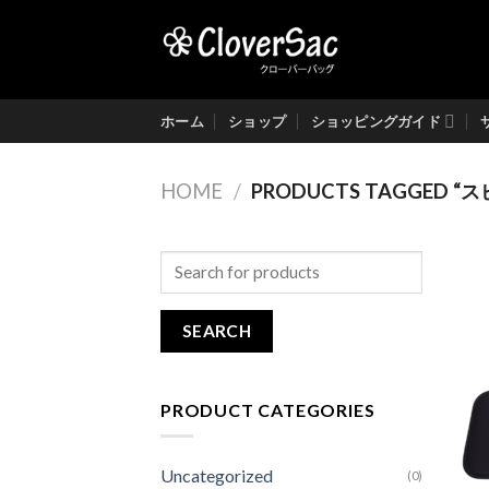
Skip
to
content
ホーム
ショップ
ショッピングガイド
HOME
/
PRODUCTS TAGGED “ス
Search
for:
PRODUCT CATEGORIES
Uncategorized
(0)