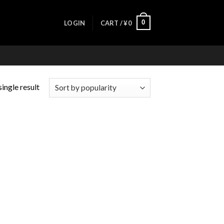
0
LOGIN
CART /
¥
0
ingle result